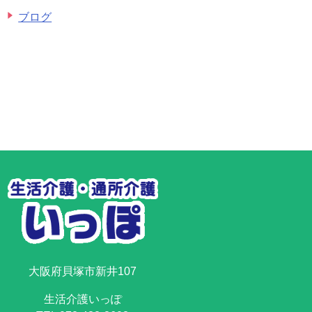
ブログ
大阪府貝塚市新井107
生活介護いっぽ